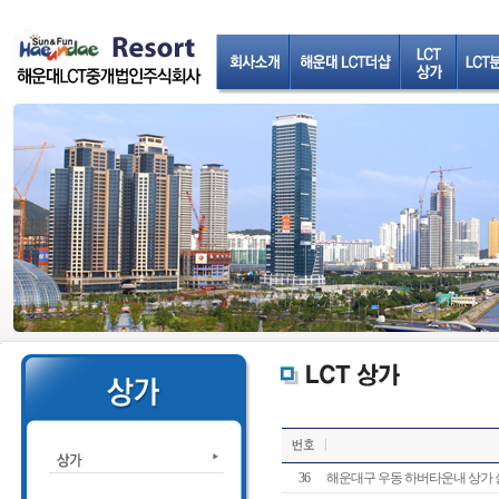
36
해운대구 우동 하버타운내 상가 실평