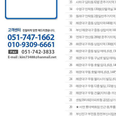
35
사하구 당리동 82평 준주거지역 1,2층
34
수영구 민락동 130평(모텔객실 34) 월
33
동래구 안락동 2종일반주거지역 200
32
해운대구 중동 상업지역 640평 지하2
31
부산 해운대구 중동 상업지역 100평 
30
연제구 연산동 280평 준주거지역, 공
29
해운대구 좌동 상업지역 130평(지상7층)
28
해운대구 중동 빌딩 매매, (6권, 150
27
해운대구 우동 구남로 빌딩 매매,(6권
26
해운대구 우동 호텔 임대, (6권, 146
25
해운대 우동 호텔 매매, (6권, 144P
24
해운대구 우동 엘리시아 빌딩, (6권, 
23
해운대구 우동 12층 빌딩, 132
22
해운대구 우동 건물(지하1층~지상12층)
21
센텀 IS타워[아파트형 공장] 상가
20
★ 서면 롯데백화점 인근 원,투룸
19
부산진구 부전동 한전부산사업본부 옆 