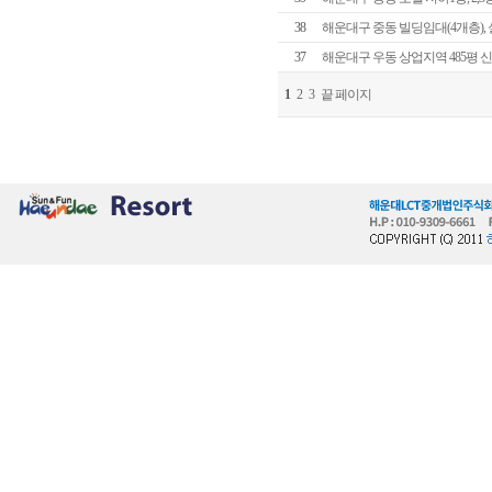
38
해운대구 중동 빌딩임대(4개층), 실평수
37
해운대구 우동 상업지역 485평 신축건물(
1
2
3
끝 페이지