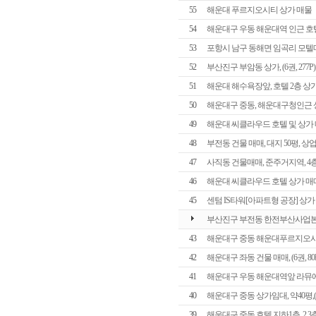
55
해운대 푸르지오시티 상가 매물
54
해운대구 우동 해운대역 인근 호텔(모텔
53
포항시 남구 동해면 임곡리 모텔매매, 
52
부산진구 부암동 상가, (6권, 277P)
51
해운대 해수욕장앞, 호텔 2층 상가 임
50
해운대구 중동, 해운대구청인근 상가 
49
해운대 씨클라우드 호텔 및 상가 매매, 
48
부전동 건물 매매, 대지 50평, 상
47
사직동 건물매매, 준주거지역, 4층
46
해운대 씨클라우드 호텔 상가 매매, (
45
센텀 IS타워[아파트형 공장] 상가
부산진구 부전동 한전부산사업본부 옆 
43
해운대구 중동 해운대푸르지오시티 O/
42
해운대구 좌동 건물 매매, (6권, 80P
41
해운대구 우동 해운대역앞 라뮤에뜨호텔(
40
해운대구 중동 상가임대, 약40평,(6권
39
해운대구 중동 호텔 지하1층, 2,3층 임