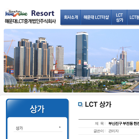
제 목
부산진구 부전동 한전부
글쓴이
관리자