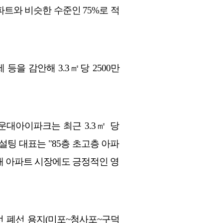
트와 비슷한 수준인 75%로 적
을 감안해 3.3㎡당 2500만
운대아이파크는 최근 3.3㎡ 당
설팅 대표는 "85층 초고층 아파
대 아파트 시장에도 긍정적인 영
 폐선 용지(미포~청사포~구덕