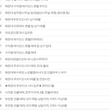
3
해운대 수익형 레지던스 호텔 위치도
2
해운대 업무용사무실 임대(일반사무실, 학원, 병의원 등)
1
해운대푸르지오시티 상가매물
0
해운대 라뮤에뜨 호텔 및 상가 매물
9
대표공인중개사 김유현
8
해운대 레지던스 호텔(라뮤에뜨)
7
수익형 레지던스 호텔 매매 및 상가 임대
6
수익형 레지던스 호텔 매매
5
해운대관광리조트 새 시공사 POSCO
4
해운대 푸르지오시티 매매, 전세, 월세
3
해운대해수욕장 노보텔엠버서더 앞 모델하우스 부지
2
해운대 푸르지오시티 매물 및 전경사진
1
★해운대 푸르지오 시티 입주★ 2015년 2월
0
사직동 건물매매, 준주거지역, 4층, 전월세 매도
9
부전동 건물 매매, 대지 50평, 상업지역, 지하1~지상5층
8
부전동 건물 매매, 대지 80평, 상업지역, 지하1~지상4층