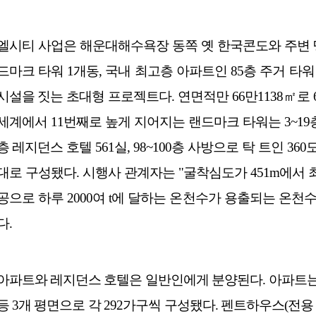
엘시티 사업은 해운대해수욕장 동쪽 옛 한국콘도와 주변 땅 6만
드마크 타워 1개동, 국내 최고층 아파트인 85층 주거 타워 
시설을 짓는 초대형 프로젝트다. 연면적만 66만1138㎡로 
세계에서 11번째로 높게 지어지는 랜드마크 타워는 3~19층 6
층 레지던스 호텔 561실, 98~100층 사방으로 탁 트인 3
대로 구성됐다. 시행사 관계자는 "굴착심도가 451m에서 최
공으로 하루 2000여 t에 달하는 온천수가 용출되는 온천
다.
아파트와 레지던스 호텔은 일반인에게 분양된다. 아파트는 전용면
등 3개 평면으로 각 292가구씩 구성됐다. 펜트하우스(전용 