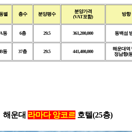
분양가격
동별
층수
분양평수
방향
(VAT포함)
A동
6층
29.5
361,200,000
동백섬 
해운대역 
B동
37층
29.5
441,400,000
정남향(동
.
해운대
라마다 앙코르
호텔
(25층)