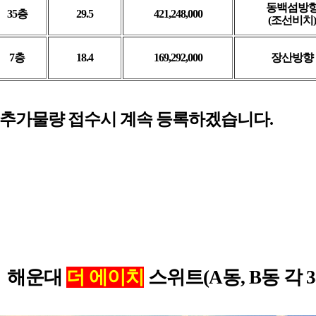
동백섬방
35층
29.5
421,248,000
(조선비치)
7층
18.4
169,292,000
장산방향
 추가물량 접수시 계속 등록하겠습니다.
.
해운대
더 에이치
스위트
(A동, B동 각 