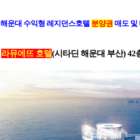
해운대 수익형 레지던스호텔
분양권
매도 및
라뮤에뜨 호텔
(시타딘 해운대 부산) 42