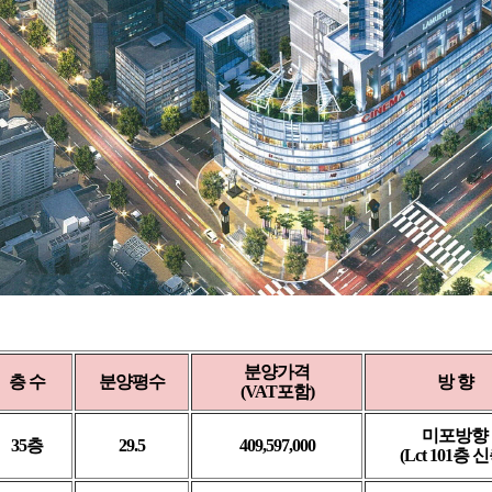
분양가격
층 수
분양평수
방 향
(VAT포함)
미포방향
35층
29.5
409,597,000
(Lct 101층 