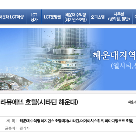
제 목
해운대 수익형 레지던스 호텔매매(시타딘, 더에이치스위트, 라마다앙코르 호텔)
글쓴이
관리자