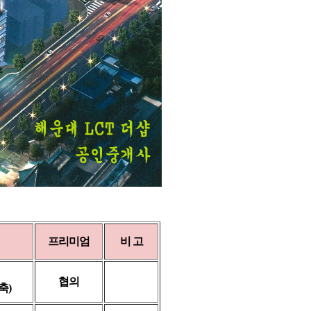
프리미엄
비 고
협의
신축)