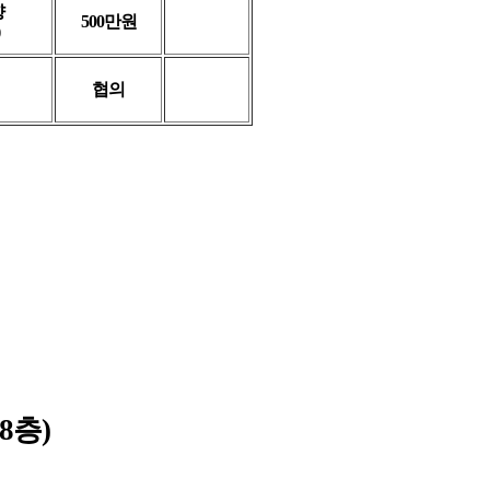
향
500만원
협의
38층)