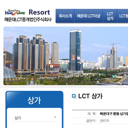
제 목
해운대구 중동 상가임대, 
글쓴이
관리자