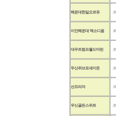
해운대한일오르듀
2
이안해운대 엑소디움
2
대우트럼프월드마린
2
두산위브포세이돈
2
선프라자
1
우신골든스위트
2