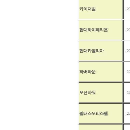
카이저빌
2
현대하이페리온
2
현대카멜리아
2
하버타운
1
오션타워
1
팔래스오피스텔
2