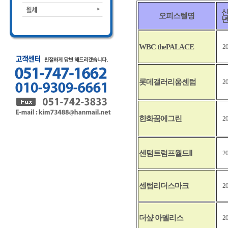
오피스텔명
WBC thePALACE
2
롯데갤러리움센텀
2
한화꿈에그린
2
센텀트럼프월드
Ⅱ
2
센텀리더스마크
2
더샾 아델리스
2