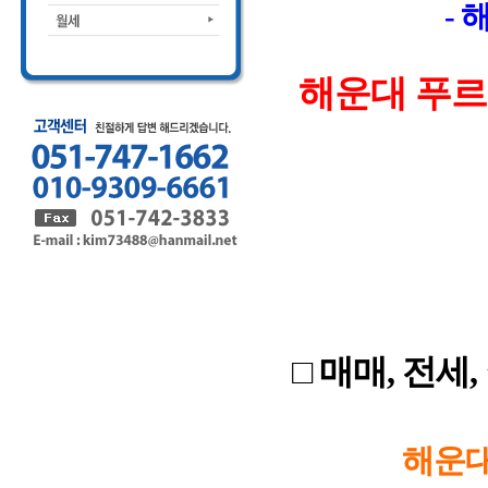
-
해운대 푸르
□ 매매, 전세
해운대