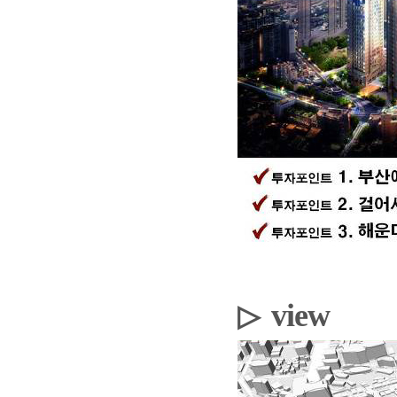
view
▷