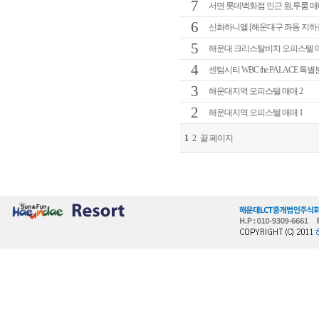
7
서면 롯데백화점 인근 원,투룸 매
6
신화하니엘 [해운대구 좌동 지하
5
해운대 크리스탈비치 오피스텔 
4
센텀시티 WBC the PALACE 특별분
3
해운대지역 오피스텔 매매 2
2
해운대지역 오피스텔 매매 1
1
2
끝 페이지