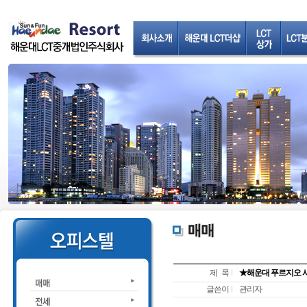
제 목
★해운대 푸르지오 시티
글쓴이
관리자