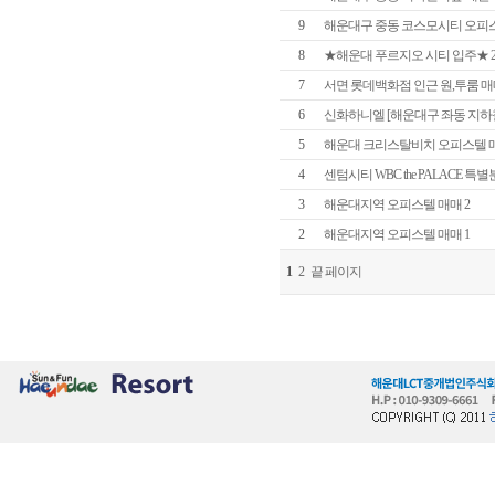
9
해운대구 중동 코스모시티 오피스텔, 
8
★해운대 푸르지오 시티 입주★ 20
7
서면 롯데백화점 인근 원,투룸 매
6
신화하니엘 [해운대구 좌동 지하
5
해운대 크리스탈비치 오피스텔 
4
센텀시티 WBC the PALACE 특별분
3
해운대지역 오피스텔 매매 2
2
해운대지역 오피스텔 매매 1
1
2
끝 페이지